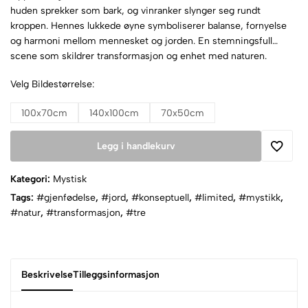
huden sprekker som bark, og vinranker slynger seg rundt
kroppen. Hennes lukkede øyne symboliserer balanse, fornyelse
og harmoni mellom mennesket og jorden. En stemningsfull
scene som skildrer transformasjon og enhet med naturen.
Velg Bildestørrelse:
100x70cm
140x100cm
70x50cm
Legg i handlekurv
Kategori:
Mystisk
Tags:
#gjenfødelse
,
#jord
,
#konseptuell
,
#limited
,
#mystikk
,
#natur
,
#transformasjon
,
#tre
Beskrivelse
Tilleggsinformasjon