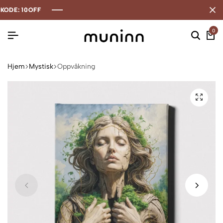
: 10OFF
: 10OFF
: 10OFF
0
Hjem
Mystisk
Oppvåkning