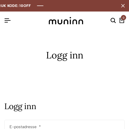
K KODE: 10OFF
K KODE: 10OFF
K KODE: 10OFF
0
Logg inn
Logg inn
E-postadresse
*