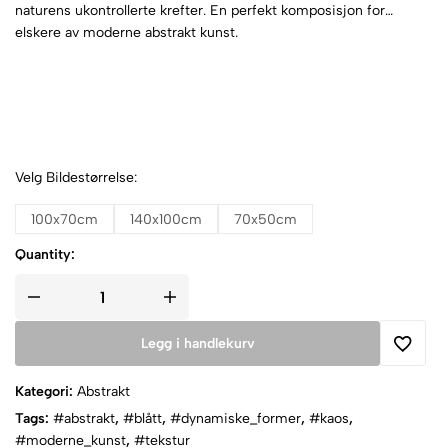
naturens ukontrollerte krefter. En perfekt komposisjon for
elskere av moderne abstrakt kunst.
Velg Bildestørrelse:
100x70cm
140x100cm
70x50cm
Quantity:
Legg i handlekurv
Kategori:
Abstrakt
Tags:
#abstrakt
,
#blått
,
#dynamiske_former
,
#kaos
,
#moderne_kunst
,
#tekstur