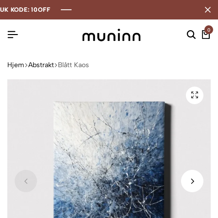
ODE: 10OFF
ODE: 10OFF
ODE: 10OFF
0
Hjem
Abstrakt
Blått Kaos