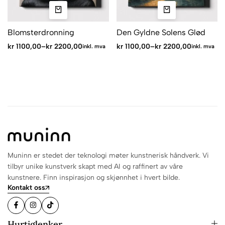
Blomsterdronning
Den Gyldne Solens Glød
kr
1100,00
–
kr
2200,00
kr
1100,00
–
kr
2200,00
inkl. mva
inkl. mva
Muninn er stedet der teknologi møter kunstnerisk håndverk. Vi
tilbyr unike kunstverk skapt med AI og raffinert av våre
kunstnere. Finn inspirasjon og skjønnhet i hvert bilde.
Kontakt oss
Hurtiglenker