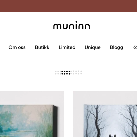
Muninn
Kreativitet
som
blir
Om oss
Butikk
Limited
Unique
Blogg
K
til
kunst
på
lerret