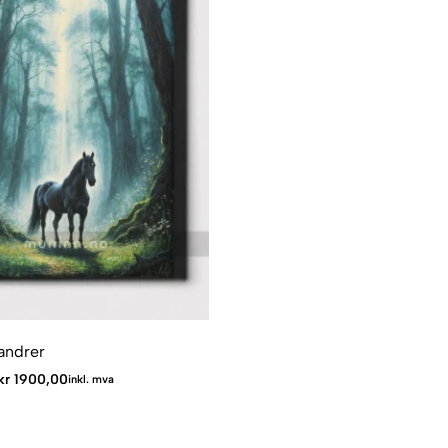
andrer
kr
1900,00
inkl. mva