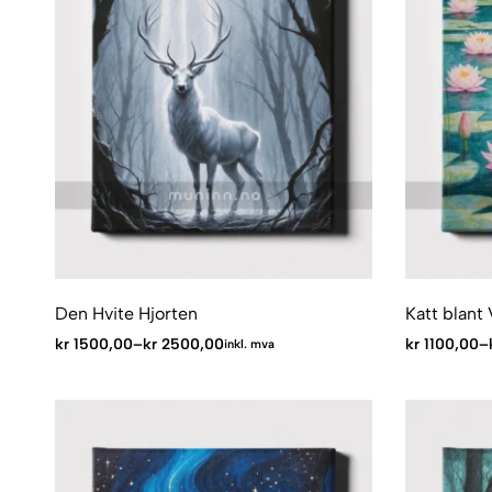
Den Hvite Hjorten
Katt blant 
kr
1500,00
–
kr
2500,00
kr
1100,00
–
inkl. mva