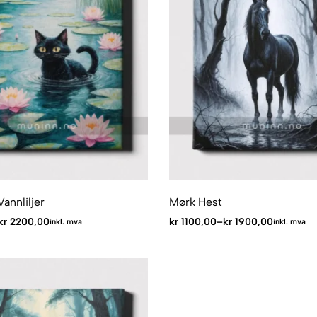
Vannliljer
Mørk Hest
kr
2200,00
kr
1100,00
–
kr
1900,00
inkl. mva
inkl. mva