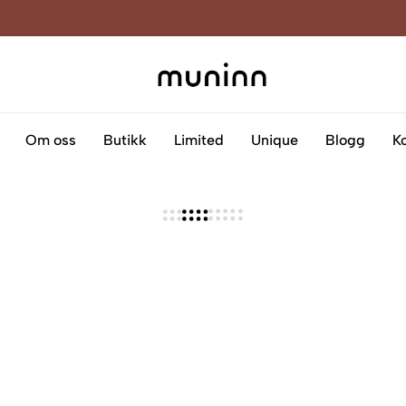
Muninn
Kreativitet
som
blir
Om oss
Butikk
Limited
Unique
Blogg
K
til
kunst
på
lerret