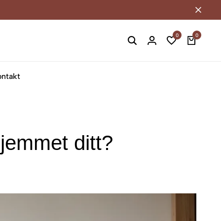
0
0
ontakt
 hjemmet ditt?