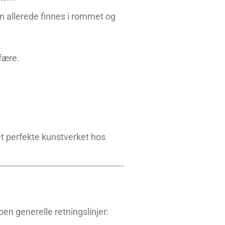
om allerede finnes i rommet og
fære.
.
det perfekte kunstverket hos
en generelle retningslinjer: