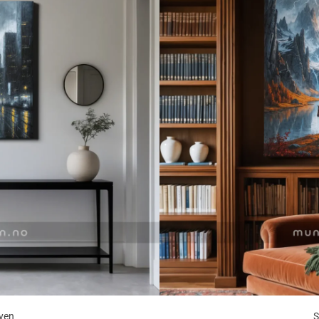
yen
S