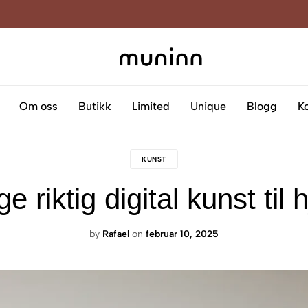
Muninn
Kreativitet
som
blir
Om oss
Butikk
Limited
Unique
Blogg
K
til
kunst
på
KUNST
lerret
 riktig digital kunst til
by
Rafael
on
februar 10, 2025