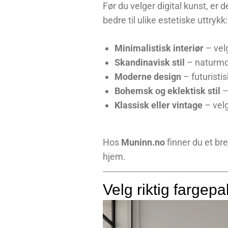
Før du velger digital kunst, er d
bedre til ulike estetiske uttrykk:
Minimalistisk interiør
– vel
Skandinavisk stil
– naturmot
Moderne design
– futuristi
Bohemsk og eklektisk stil
–
Klassisk eller vintage
– velg
Hos
Muninn.no
finner du et bred
hjem.
Velg riktig fargepal