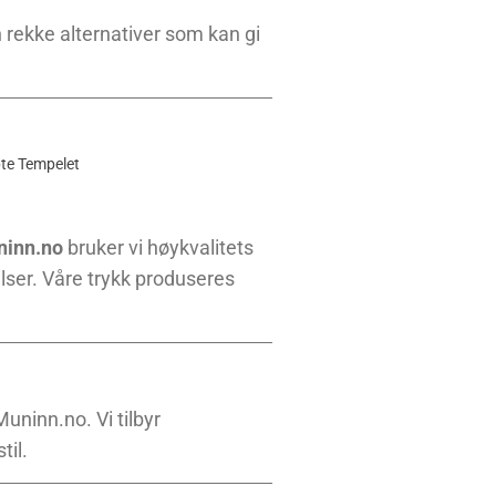
n rekke alternativer som kan gi
te Tempelet
inn.no
bruker vi høykvalitets
elser. Våre trykk produseres
uninn.no. Vi tilbyr
til.