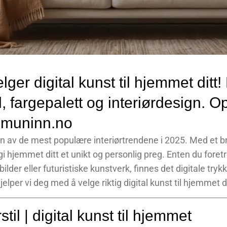
ger digital kunst til hjemmet ditt!
l, fargepalett og interiørdesign. O
s muninn.no
t en av de mest populære interiørtrendene i 2025. Med et br
gi hjemmet ditt et unikt og personlig preg. Enten du foret
ilder eller futuristiske kunstverk, finnes det digitale trykk
hjelper vi deg med å velge riktig digital kunst til hjemmet di
stil | digital kunst til hjemmet