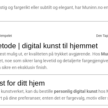
tig og fargerikt eller subtilt og elegant, har Muninn.no e
Tempelet
Den Tap
tode | digital kunst til hjemmet
 best mulig ut, er kvaliteten på trykket avgjørende. Hos
Mun
et, noe som sikrer lang levetid og detaljerte fargegjengiv
sikre en eksklusiv finish.
 for ditt hjem
e kunstverket, kan du bestille
personlig digital kunst
hos M
på dine preferanser, enten det er fargevalg, motiv eller s