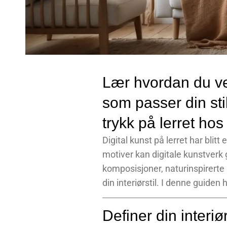
Lær hvordan du vel
som passer din sti
trykk på lerret ho
Digital kunst på lerret har blit
motiver kan digitale kunstverk 
komposisjoner, naturinspirerte b
din interiørstil. I denne guiden 
Definer din interiør